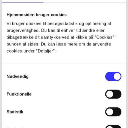
lorem ipsum dolor sit amet ...
lorem ipsum dolor sit amet ...
Hjemmesiden bruger cookies
lorem ipsum dolor sit amet ...
Vi bruger cookies til besøgsstatistik og optimering af
lorem ipsum dolor sit amet ...
brugervenlighed. Du kan til enhver tid ændre eller
lorem ipsum dolor sit amet ...
tilbagetrække dit samtykke ved at klikke på ”Cookies” i
lorem ipsum dolor sit amet ...
bunden af siden. Du kan læse mere om de anvendte
lorem ipsum dolor sit amet ...
cookies under ”Detaljer”.
lorem ipsum dolor sit amet ...
Samtykkevalg
Nødvendig
Funktionelle
af
af
Statistik
af
af