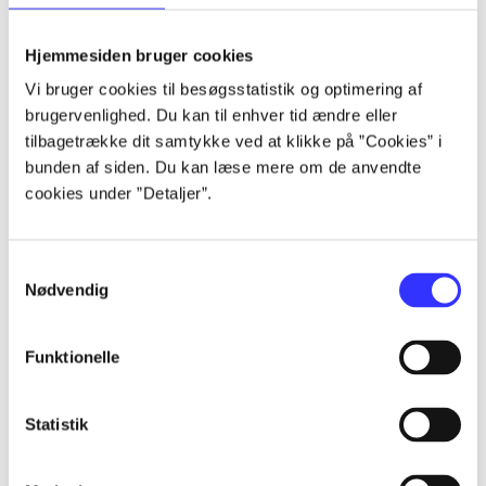
lorem ipsum dolor sit amet ...
lorem ipsum dolor sit amet ...
Hjemmesiden bruger cookies
lorem ipsum dolor sit amet ...
Vi bruger cookies til besøgsstatistik og optimering af
lorem ipsum dolor sit amet ...
brugervenlighed. Du kan til enhver tid ændre eller
lorem ipsum dolor sit amet ...
tilbagetrække dit samtykke ved at klikke på ”Cookies” i
lorem ipsum dolor sit amet ...
bunden af siden. Du kan læse mere om de anvendte
lorem ipsum dolor sit amet ...
cookies under ”Detaljer”.
lorem ipsum dolor sit amet ...
Samtykkevalg
Nødvendig
Funktionelle
af
af
Statistik
af
af