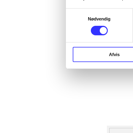
Samtykkevalg
Nødvendig
Afvis