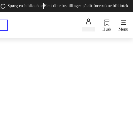
Spørg en bibliotekar
Hent dine bestillinger på dit foretrukne bibliotek
Log ind
Husk
Menu