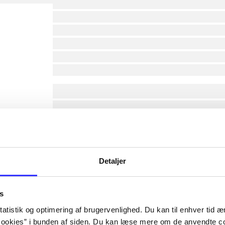
lorem ipsum dolor sit amet ...
lorem ipsum dolor sit amet ...
lorem ipsum dolor sit amet ...
lorem ipsum dolor sit amet ...
lorem ipsum dolor sit amet ...
lorem ipsum dolor sit amet ...
af
Detaljer
af
af
af
s
af
atistik og optimering af brugervenlighed. Du kan til enhver tid æn
af
ookies” i bunden af siden. Du kan læse mere om de anvendte co