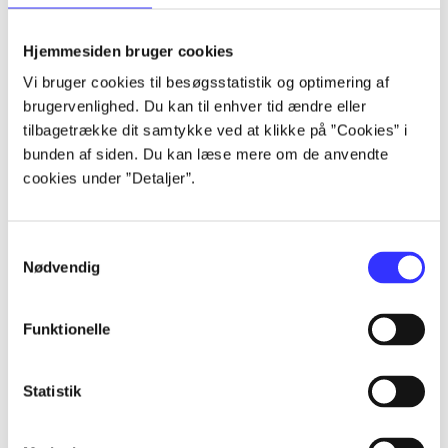
lorem ipsum dolor sit amet ...
lorem ipsum dolor sit amet ...
Hjemmesiden bruger cookies
lorem ipsum dolor sit amet ...
Vi bruger cookies til besøgsstatistik og optimering af
lorem ipsum dolor sit amet ...
brugervenlighed. Du kan til enhver tid ændre eller
lorem ipsum dolor sit amet ...
tilbagetrække dit samtykke ved at klikke på ”Cookies” i
lorem ipsum dolor sit amet ...
bunden af siden. Du kan læse mere om de anvendte
lorem ipsum dolor sit amet ...
cookies under ”Detaljer”.
lorem ipsum dolor sit amet ...
Samtykkevalg
Nødvendig
Funktionelle
af
af
Statistik
af
af