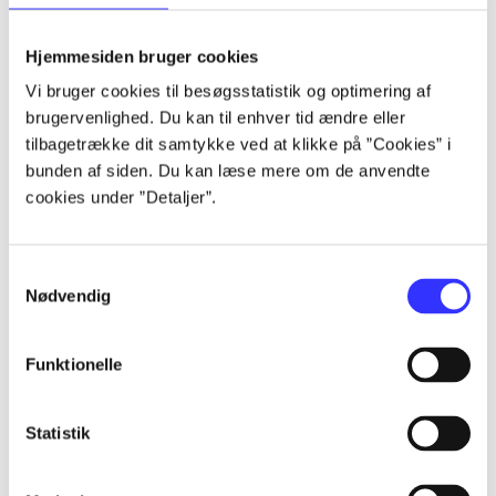
lorem ipsum dolor sit amet ...
lorem ipsum dolor sit amet ...
Hjemmesiden bruger cookies
lorem ipsum dolor sit amet ...
Vi bruger cookies til besøgsstatistik og optimering af
lorem ipsum dolor sit amet ...
brugervenlighed. Du kan til enhver tid ændre eller
lorem ipsum dolor sit amet ...
tilbagetrække dit samtykke ved at klikke på ”Cookies” i
lorem ipsum dolor sit amet ...
bunden af siden. Du kan læse mere om de anvendte
lorem ipsum dolor sit amet ...
cookies under ”Detaljer”.
lorem ipsum dolor sit amet ...
Samtykkevalg
Nødvendig
Funktionelle
af
af
Statistik
af
af