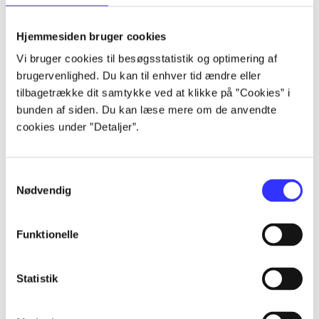
lorem ipsum dolor sit amet ...
lorem ipsum dolor sit amet ...
Hjemmesiden bruger cookies
lorem ipsum dolor sit amet ...
Vi bruger cookies til besøgsstatistik og optimering af
lorem ipsum dolor sit amet ...
brugervenlighed. Du kan til enhver tid ændre eller
lorem ipsum dolor sit amet ...
tilbagetrække dit samtykke ved at klikke på ”Cookies” i
lorem ipsum dolor sit amet ...
bunden af siden. Du kan læse mere om de anvendte
lorem ipsum dolor sit amet ...
cookies under ”Detaljer”.
lorem ipsum dolor sit amet ...
Samtykkevalg
Nødvendig
Funktionelle
af
af
Statistik
af
af