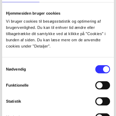
lorem ipsum dolor sit amet ...
lorem ipsum dolor sit amet ...
Hjemmesiden bruger cookies
lorem ipsum dolor sit amet ...
Vi bruger cookies til besøgsstatistik og optimering af
lorem ipsum dolor sit amet ...
brugervenlighed. Du kan til enhver tid ændre eller
lorem ipsum dolor sit amet ...
tilbagetrække dit samtykke ved at klikke på ”Cookies” i
lorem ipsum dolor sit amet ...
bunden af siden. Du kan læse mere om de anvendte
lorem ipsum dolor sit amet ...
cookies under ”Detaljer”.
lorem ipsum dolor sit amet ...
Samtykkevalg
Nødvendig
Funktionelle
af
af
Statistik
af
af