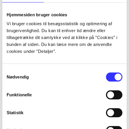
lorem ipsum dolor sit amet ...
lorem ipsum dolor sit amet ...
Hjemmesiden bruger cookies
lorem ipsum dolor sit amet ...
Vi bruger cookies til besøgsstatistik og optimering af
lorem ipsum dolor sit amet ...
brugervenlighed. Du kan til enhver tid ændre eller
lorem ipsum dolor sit amet ...
tilbagetrække dit samtykke ved at klikke på ”Cookies” i
lorem ipsum dolor sit amet ...
bunden af siden. Du kan læse mere om de anvendte
lorem ipsum dolor sit amet ...
cookies under ”Detaljer”.
lorem ipsum dolor sit amet ...
Samtykkevalg
Nødvendig
Funktionelle
af
af
Statistik
af
af