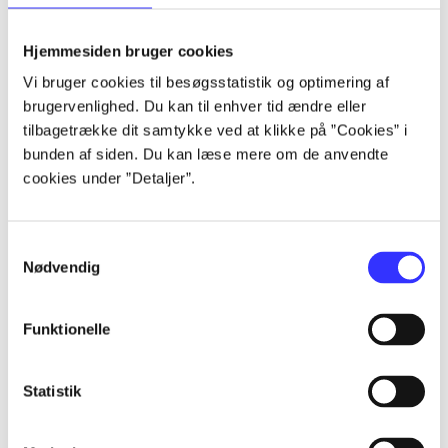
lorem ipsum dolor sit amet ...
lorem ipsum dolor sit amet ...
Hjemmesiden bruger cookies
lorem ipsum dolor sit amet ...
Vi bruger cookies til besøgsstatistik og optimering af
lorem ipsum dolor sit amet ...
brugervenlighed. Du kan til enhver tid ændre eller
lorem ipsum dolor sit amet ...
tilbagetrække dit samtykke ved at klikke på ”Cookies” i
lorem ipsum dolor sit amet ...
bunden af siden. Du kan læse mere om de anvendte
lorem ipsum dolor sit amet ...
cookies under ”Detaljer”.
lorem ipsum dolor sit amet ...
Samtykkevalg
Nødvendig
Funktionelle
af
af
Statistik
af
af