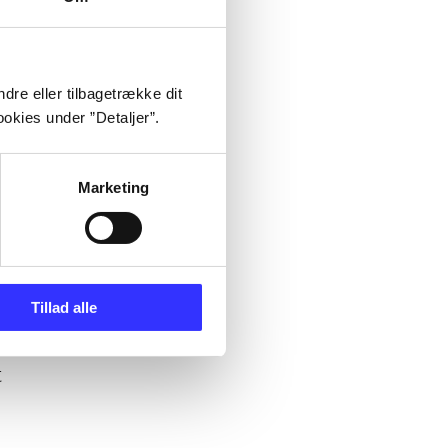
es videnskab. Bind
dre eller tilbagetrække dit
okies under ”Detaljer”.
Marketing
Tillad alle
se-baseret studie af
t