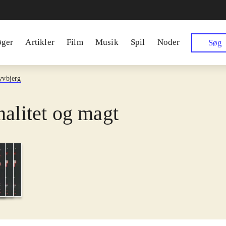
øger
Artikler
Film
Musik
Spil
Noder
Søg
yvbjerg
nalitet og magt