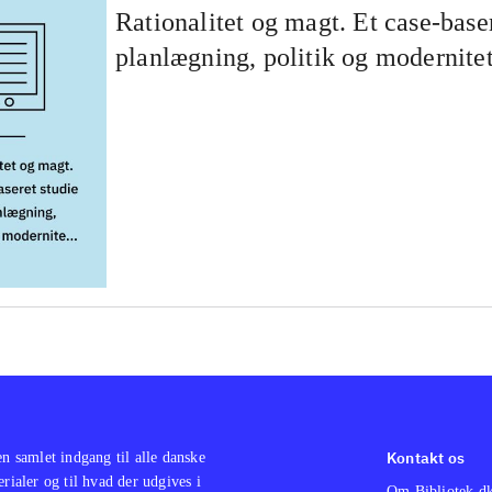
Rationalitet og magt. Et case-baser
planlægning, politik og modernitet
Kontakt os
en samlet indgang til alle danske
erialer og til hvad der udgives i
Om Bibliotek.d