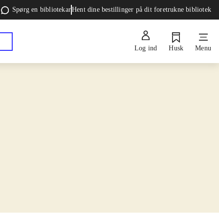
Spørg en bibliotekar
Hent dine bestillinger på dit foretrukne bibliotek
Log ind
Husk
Menu