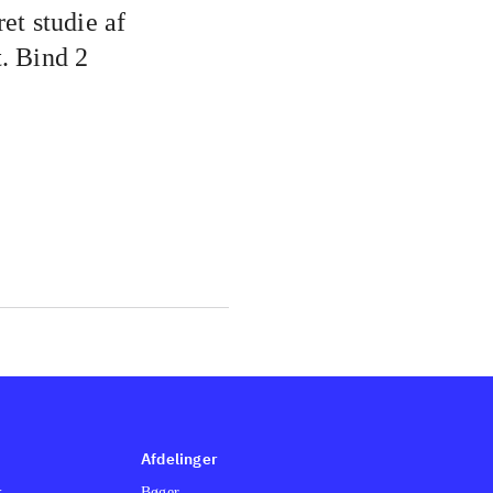
et studie af
. Bind 2
Afdelinger
k
Bøger