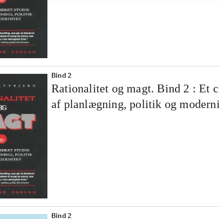
Bind 2
Rationalitet og magt. Bind 2 : Et c
af planlægning, politik og moderni
Bind 2