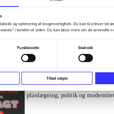
Bind 1
Rationalitet og magt. Det konkret
s
1
atistik og optimering af brugervenlighed. Du kan til enhver tid æn
ookies” i bunden af siden. Du kan læse mere om de anvendte co
Funktionelle
Statistik
Tillad valgte
Bd. 2
Rationalitet og magt. Bd. 2 : Et ca
planlægning, politik og modernite