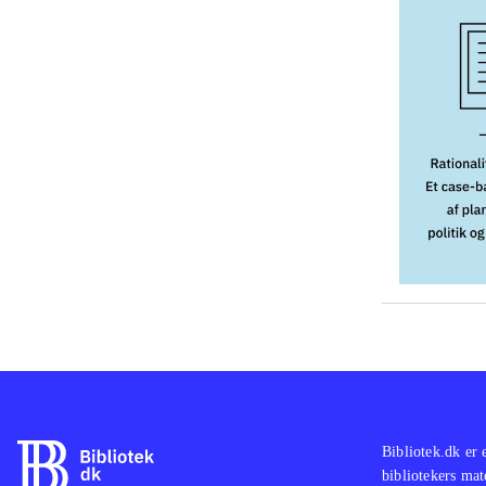
Bibliotek.dk er 
bibliotekers mat