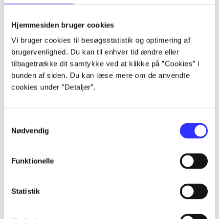
lorem ipsum dolor sit amet ...
lorem ipsum dolor sit amet ...
Hjemmesiden bruger cookies
lorem ipsum dolor sit amet ...
Vi bruger cookies til besøgsstatistik og optimering af
lorem ipsum dolor sit amet ...
brugervenlighed. Du kan til enhver tid ændre eller
lorem ipsum dolor sit amet ...
tilbagetrække dit samtykke ved at klikke på ”Cookies” i
lorem ipsum dolor sit amet ...
bunden af siden. Du kan læse mere om de anvendte
lorem ipsum dolor sit amet ...
cookies under ”Detaljer”.
lorem ipsum dolor sit amet ...
Samtykkevalg
Nødvendig
Funktionelle
af
af
Statistik
af
af