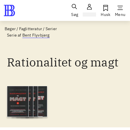
Søg
Log ind
Husk
Menu
Bøger / Faglitteratur / Serier
Serie af
Bent Flyvbjerg
Rationalitet og magt