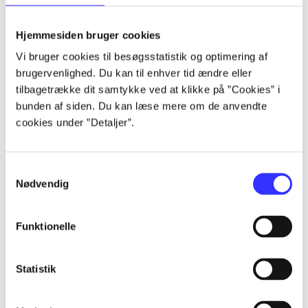
lorem ipsum dolor sit amet ...
lorem ipsum dolor sit amet ...
Hjemmesiden bruger cookies
lorem ipsum dolor sit amet ...
Vi bruger cookies til besøgsstatistik og optimering af
lorem ipsum dolor sit amet ...
brugervenlighed. Du kan til enhver tid ændre eller
lorem ipsum dolor sit amet ...
tilbagetrække dit samtykke ved at klikke på ”Cookies” i
lorem ipsum dolor sit amet ...
bunden af siden. Du kan læse mere om de anvendte
lorem ipsum dolor sit amet ...
cookies under ”Detaljer”.
lorem ipsum dolor sit amet ...
Samtykkevalg
Nødvendig
Funktionelle
af
af
Statistik
af
af