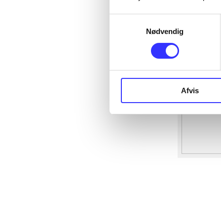
Samtykkevalg
Nødvendig
Afvis