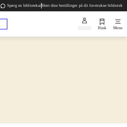
Spørg en bibliotekar
Hent dine bestillinger på dit foretrukne bibliotek
Log ind
Husk
Menu