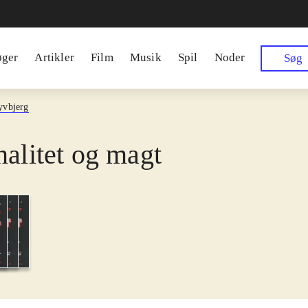
øger
Artikler
Film
Musik
Spil
Noder
Søg
yvbjerg
nalitet og magt