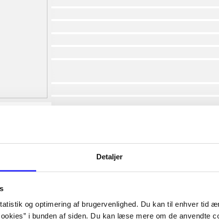
af
af
af
af
af
af
lorem ipsum dolor sit amet ...
lorem ipsum dolor sit amet ...
lorem ipsum dolor sit amet ...
lorem ipsum dolor sit amet ...
lorem ipsum dolor sit amet ...
lorem ipsum dolor sit amet ...
lorem ipsum dolor sit amet ...
Detaljer
lorem ipsum dolor sit amet ...
s
atistik og optimering af brugervenlighed. Du kan til enhver tid æn
ookies” i bunden af siden. Du kan læse mere om de anvendte co