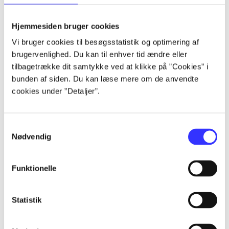
lorem ipsum dolor sit amet ...
lorem ipsum dolor sit amet ...
Hjemmesiden bruger cookies
lorem ipsum dolor sit amet ...
Vi bruger cookies til besøgsstatistik og optimering af
lorem ipsum dolor sit amet ...
brugervenlighed. Du kan til enhver tid ændre eller
lorem ipsum dolor sit amet ...
tilbagetrække dit samtykke ved at klikke på ”Cookies” i
lorem ipsum dolor sit amet ...
bunden af siden. Du kan læse mere om de anvendte
lorem ipsum dolor sit amet ...
cookies under ”Detaljer”.
lorem ipsum dolor sit amet ...
Samtykkevalg
Nødvendig
Funktionelle
af
af
Statistik
af
af