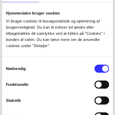
lorem ipsum dolor sit amet ...
lorem ipsum dolor sit amet ...
Hjemmesiden bruger cookies
lorem ipsum dolor sit amet ...
Vi bruger cookies til besøgsstatistik og optimering af
lorem ipsum dolor sit amet ...
brugervenlighed. Du kan til enhver tid ændre eller
lorem ipsum dolor sit amet ...
tilbagetrække dit samtykke ved at klikke på ”Cookies” i
lorem ipsum dolor sit amet ...
bunden af siden. Du kan læse mere om de anvendte
lorem ipsum dolor sit amet ...
cookies under ”Detaljer”.
lorem ipsum dolor sit amet ...
Samtykkevalg
Nødvendig
Funktionelle
af
af
Statistik
af
af