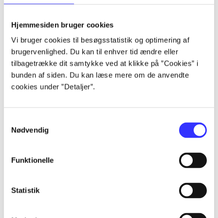
lorem ipsum dolor sit amet ...
lorem ipsum dolor sit amet ...
Hjemmesiden bruger cookies
lorem ipsum dolor sit amet ...
Vi bruger cookies til besøgsstatistik og optimering af
lorem ipsum dolor sit amet ...
brugervenlighed. Du kan til enhver tid ændre eller
lorem ipsum dolor sit amet ...
tilbagetrække dit samtykke ved at klikke på ”Cookies” i
lorem ipsum dolor sit amet ...
bunden af siden. Du kan læse mere om de anvendte
lorem ipsum dolor sit amet ...
cookies under ”Detaljer”.
lorem ipsum dolor sit amet ...
Samtykkevalg
Nødvendig
Funktionelle
af
af
Statistik
af
af