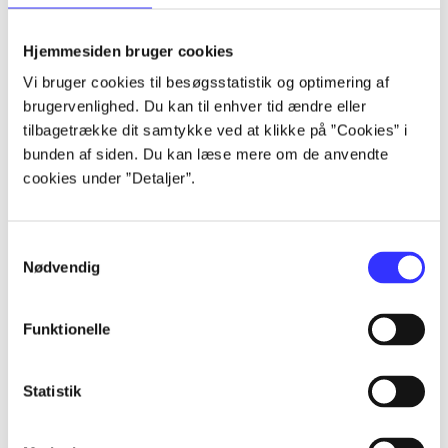
lorem ipsum dolor sit amet ...
lorem ipsum dolor sit amet ...
Hjemmesiden bruger cookies
lorem ipsum dolor sit amet ...
Vi bruger cookies til besøgsstatistik og optimering af
lorem ipsum dolor sit amet ...
brugervenlighed. Du kan til enhver tid ændre eller
lorem ipsum dolor sit amet ...
tilbagetrække dit samtykke ved at klikke på ”Cookies” i
lorem ipsum dolor sit amet ...
bunden af siden. Du kan læse mere om de anvendte
lorem ipsum dolor sit amet ...
cookies under ”Detaljer”.
lorem ipsum dolor sit amet ...
Samtykkevalg
Nødvendig
Funktionelle
af
af
Statistik
af
af