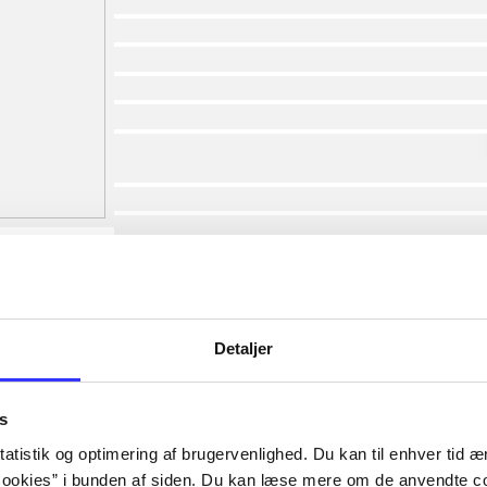
af
af
af
af
af
af
lorem ipsum dolor sit amet ...
lorem ipsum dolor sit amet ...
lorem ipsum dolor sit amet ...
lorem ipsum dolor sit amet ...
lorem ipsum dolor sit amet ...
lorem ipsum dolor sit amet ...
lorem ipsum dolor sit amet ...
Detaljer
lorem ipsum dolor sit amet ...
s
atistik og optimering af brugervenlighed. Du kan til enhver tid æn
ookies” i bunden af siden. Du kan læse mere om de anvendte co