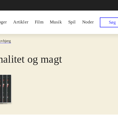
øger
Artikler
Film
Musik
Spil
Noder
Søg
yvbjerg
nalitet og magt