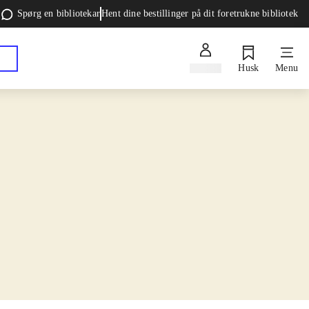
Spørg en bibliotekar
Hent dine bestillinger på dit foretrukne bibliotek
Log ind
Husk
Menu