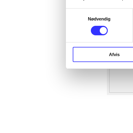
Samtykkevalg
Nødvendig
Afvis