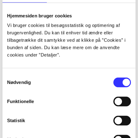
lorem ipsum dolor sit amet ...
lorem ipsum dolor sit amet ...
Hjemmesiden bruger cookies
lorem ipsum dolor sit amet ...
Vi bruger cookies til besøgsstatistik og optimering af
lorem ipsum dolor sit amet ...
brugervenlighed. Du kan til enhver tid ændre eller
lorem ipsum dolor sit amet ...
tilbagetrække dit samtykke ved at klikke på ”Cookies” i
lorem ipsum dolor sit amet ...
bunden af siden. Du kan læse mere om de anvendte
lorem ipsum dolor sit amet ...
cookies under ”Detaljer”.
lorem ipsum dolor sit amet ...
Samtykkevalg
Nødvendig
Funktionelle
af
af
Statistik
af
af