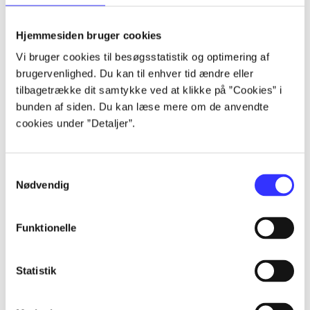
lorem ipsum dolor sit amet ...
lorem ipsum dolor sit amet ...
Hjemmesiden bruger cookies
lorem ipsum dolor sit amet ...
Vi bruger cookies til besøgsstatistik og optimering af
lorem ipsum dolor sit amet ...
brugervenlighed. Du kan til enhver tid ændre eller
lorem ipsum dolor sit amet ...
tilbagetrække dit samtykke ved at klikke på ”Cookies” i
lorem ipsum dolor sit amet ...
bunden af siden. Du kan læse mere om de anvendte
lorem ipsum dolor sit amet ...
cookies under ”Detaljer”.
lorem ipsum dolor sit amet ...
Samtykkevalg
Nødvendig
Funktionelle
af
af
Statistik
af
af