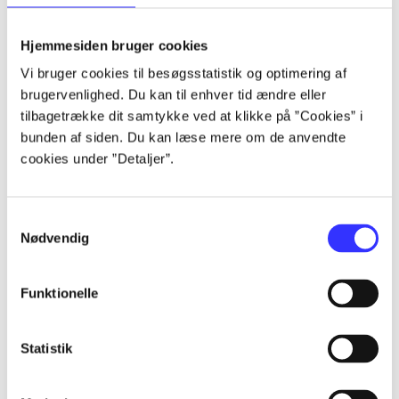
lorem ipsum dolor sit amet ...
lorem ipsum dolor sit amet ...
Hjemmesiden bruger cookies
lorem ipsum dolor sit amet ...
Vi bruger cookies til besøgsstatistik og optimering af
lorem ipsum dolor sit amet ...
brugervenlighed. Du kan til enhver tid ændre eller
lorem ipsum dolor sit amet ...
tilbagetrække dit samtykke ved at klikke på ”Cookies” i
lorem ipsum dolor sit amet ...
bunden af siden. Du kan læse mere om de anvendte
lorem ipsum dolor sit amet ...
cookies under ”Detaljer”.
lorem ipsum dolor sit amet ...
Samtykkevalg
Nødvendig
Funktionelle
af
af
Statistik
af
af