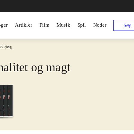
øger
Artikler
Film
Musik
Spil
Noder
Søg
yvbjerg
nalitet og magt