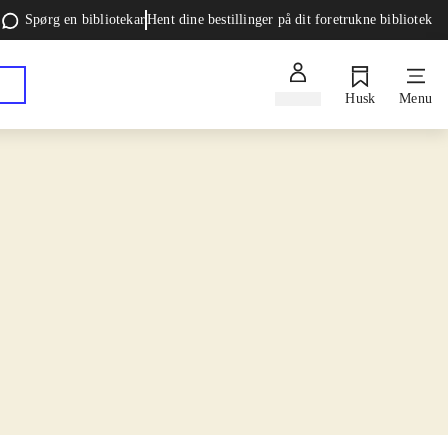
Spørg en bibliotekar
Hent dine bestillinger på dit foretrukne bibliotek
Log ind
Husk
Menu