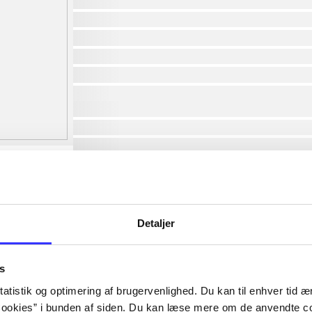
af
af
af
af
af
af
lorem ipsum dolor sit amet ...
lorem ipsum dolor sit amet ...
lorem ipsum dolor sit amet ...
lorem ipsum dolor sit amet ...
lorem ipsum dolor sit amet ...
lorem ipsum dolor sit amet ...
lorem ipsum dolor sit amet ...
Detaljer
lorem ipsum dolor sit amet ...
s
atistik og optimering af brugervenlighed. Du kan til enhver tid æn
ookies” i bunden af siden. Du kan læse mere om de anvendte co