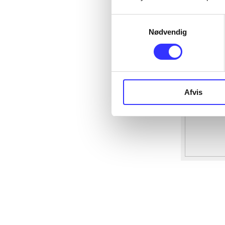
Samtykkevalg
Nødvendig
Afvis