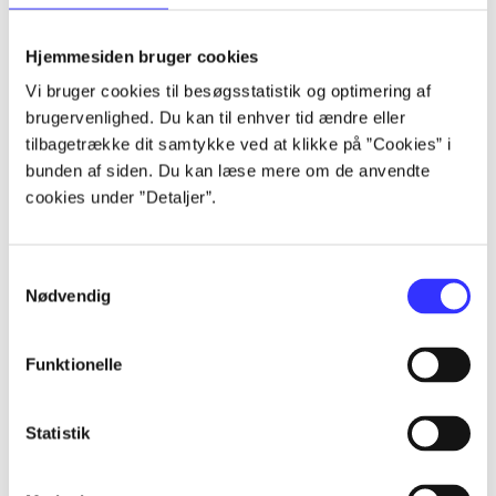
lorem ipsum dolor sit amet ...
lorem ipsum dolor sit amet ...
Hjemmesiden bruger cookies
lorem ipsum dolor sit amet ...
Vi bruger cookies til besøgsstatistik og optimering af
lorem ipsum dolor sit amet ...
brugervenlighed. Du kan til enhver tid ændre eller
lorem ipsum dolor sit amet ...
tilbagetrække dit samtykke ved at klikke på ”Cookies” i
lorem ipsum dolor sit amet ...
bunden af siden. Du kan læse mere om de anvendte
lorem ipsum dolor sit amet ...
cookies under ”Detaljer”.
lorem ipsum dolor sit amet ...
Samtykkevalg
Nødvendig
Funktionelle
af
af
Statistik
af
af