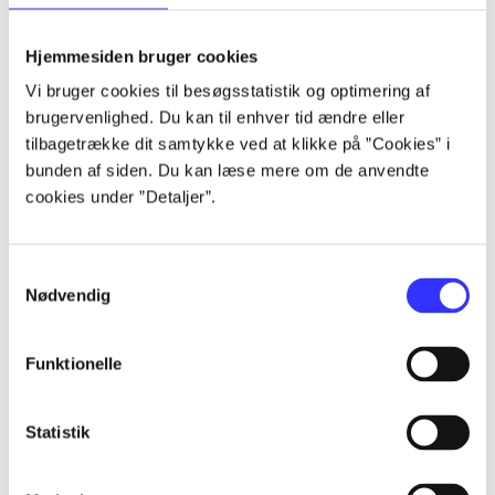
lorem ipsum dolor sit amet ...
lorem ipsum dolor sit amet ...
Hjemmesiden bruger cookies
lorem ipsum dolor sit amet ...
Vi bruger cookies til besøgsstatistik og optimering af
lorem ipsum dolor sit amet ...
brugervenlighed. Du kan til enhver tid ændre eller
lorem ipsum dolor sit amet ...
tilbagetrække dit samtykke ved at klikke på ”Cookies” i
lorem ipsum dolor sit amet ...
bunden af siden. Du kan læse mere om de anvendte
lorem ipsum dolor sit amet ...
cookies under ”Detaljer”.
lorem ipsum dolor sit amet ...
Samtykkevalg
Nødvendig
Funktionelle
af
af
Statistik
af
af