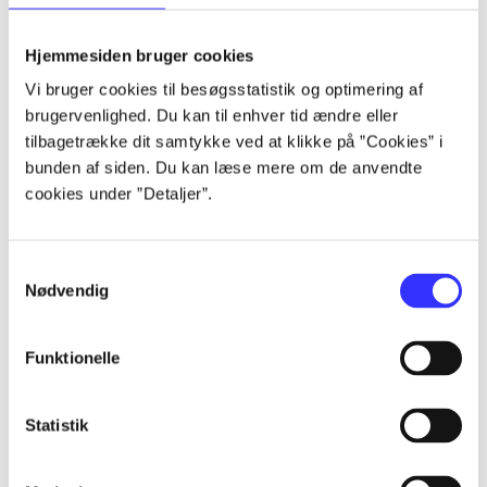
lorem ipsum dolor sit amet ...
lorem ipsum dolor sit amet ...
Hjemmesiden bruger cookies
lorem ipsum dolor sit amet ...
Vi bruger cookies til besøgsstatistik og optimering af
lorem ipsum dolor sit amet ...
brugervenlighed. Du kan til enhver tid ændre eller
lorem ipsum dolor sit amet ...
tilbagetrække dit samtykke ved at klikke på ”Cookies” i
lorem ipsum dolor sit amet ...
bunden af siden. Du kan læse mere om de anvendte
lorem ipsum dolor sit amet ...
cookies under ”Detaljer”.
lorem ipsum dolor sit amet ...
Samtykkevalg
Nødvendig
Funktionelle
af
af
Statistik
af
af