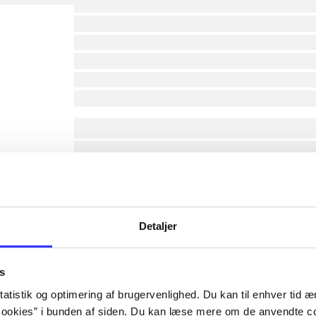
lorem ipsum dolor sit amet ...
lorem ipsum dolor sit amet ...
lorem ipsum dolor sit amet ...
lorem ipsum dolor sit amet ...
lorem ipsum dolor sit amet ...
lorem ipsum dolor sit amet ...
af
Detaljer
af
af
af
s
af
atistik og optimering af brugervenlighed. Du kan til enhver tid æn
af
ookies” i bunden af siden. Du kan læse mere om de anvendte co