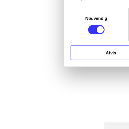
Samtykkevalg
Nødvendig
Afvis