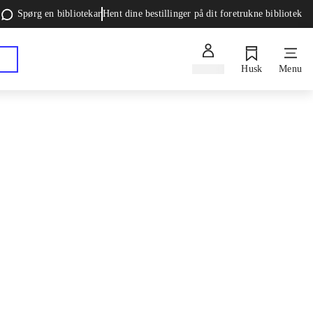
Spørg en bibliotekar
Hent dine bestillinger på dit foretrukne bibliotek
Log ind
Husk
Menu