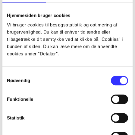
lorem ipsum dolor sit amet ...
lorem ipsum dolor sit amet ...
Hjemmesiden bruger cookies
lorem ipsum dolor sit amet ...
Vi bruger cookies til besøgsstatistik og optimering af
lorem ipsum dolor sit amet ...
brugervenlighed. Du kan til enhver tid ændre eller
lorem ipsum dolor sit amet ...
tilbagetrække dit samtykke ved at klikke på ”Cookies” i
lorem ipsum dolor sit amet ...
bunden af siden. Du kan læse mere om de anvendte
lorem ipsum dolor sit amet ...
cookies under ”Detaljer”.
lorem ipsum dolor sit amet ...
Samtykkevalg
Nødvendig
Funktionelle
af
af
Statistik
af
af