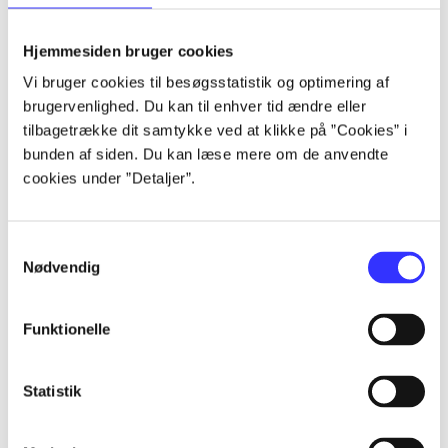
lorem ipsum dolor sit amet ...
lorem ipsum dolor sit amet ...
Hjemmesiden bruger cookies
lorem ipsum dolor sit amet ...
Vi bruger cookies til besøgsstatistik og optimering af
lorem ipsum dolor sit amet ...
brugervenlighed. Du kan til enhver tid ændre eller
lorem ipsum dolor sit amet ...
tilbagetrække dit samtykke ved at klikke på ”Cookies” i
lorem ipsum dolor sit amet ...
bunden af siden. Du kan læse mere om de anvendte
lorem ipsum dolor sit amet ...
cookies under ”Detaljer”.
lorem ipsum dolor sit amet ...
Samtykkevalg
Nødvendig
Funktionelle
af
af
Statistik
af
af