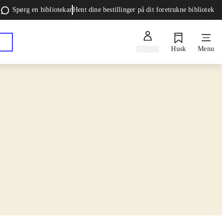
Spørg en bibliotekar
Hent dine bestillinger på dit foretrukne bibliotek
Log ind
Husk
Menu