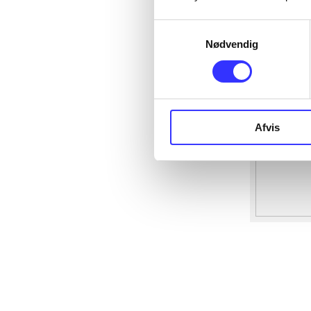
Samtykkevalg
Nødvendig
Afvis