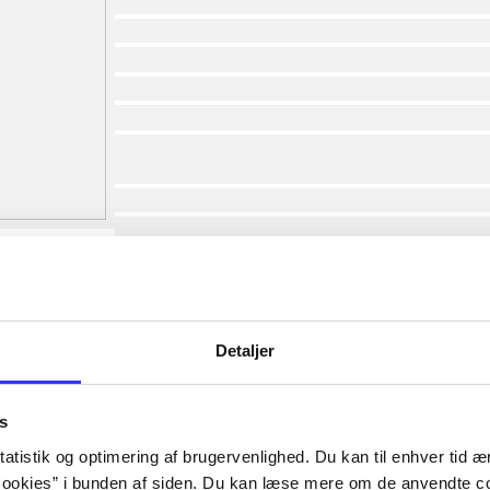
af
af
af
af
af
af
lorem ipsum dolor sit amet ...
lorem ipsum dolor sit amet ...
lorem ipsum dolor sit amet ...
lorem ipsum dolor sit amet ...
lorem ipsum dolor sit amet ...
lorem ipsum dolor sit amet ...
lorem ipsum dolor sit amet ...
Detaljer
lorem ipsum dolor sit amet ...
s
atistik og optimering af brugervenlighed. Du kan til enhver tid æn
ookies” i bunden af siden. Du kan læse mere om de anvendte co