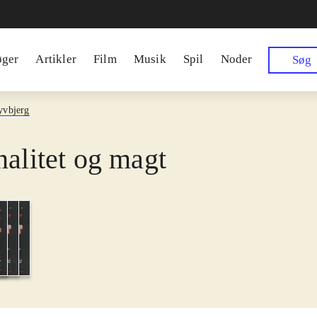
øger
Artikler
Film
Musik
Spil
Noder
Søg
yvbjerg
nalitet og magt