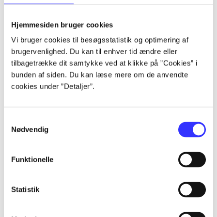
lorem ipsum dolor sit amet ...
lorem ipsum dolor sit amet ...
Hjemmesiden bruger cookies
lorem ipsum dolor sit amet ...
Vi bruger cookies til besøgsstatistik og optimering af
lorem ipsum dolor sit amet ...
brugervenlighed. Du kan til enhver tid ændre eller
lorem ipsum dolor sit amet ...
tilbagetrække dit samtykke ved at klikke på ”Cookies” i
lorem ipsum dolor sit amet ...
bunden af siden. Du kan læse mere om de anvendte
lorem ipsum dolor sit amet ...
cookies under ”Detaljer”.
lorem ipsum dolor sit amet ...
Samtykkevalg
Nødvendig
Funktionelle
af
af
Statistik
af
af