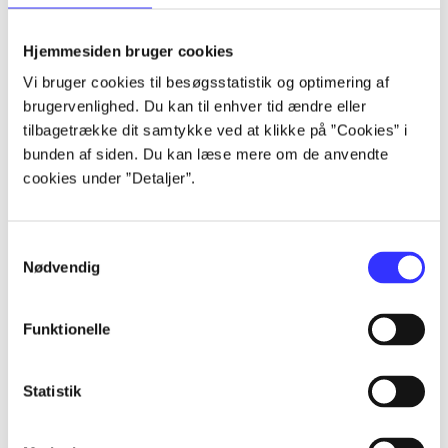
lorem ipsum dolor sit amet ...
lorem ipsum dolor sit amet ...
Hjemmesiden bruger cookies
lorem ipsum dolor sit amet ...
Vi bruger cookies til besøgsstatistik og optimering af
lorem ipsum dolor sit amet ...
brugervenlighed. Du kan til enhver tid ændre eller
lorem ipsum dolor sit amet ...
tilbagetrække dit samtykke ved at klikke på ”Cookies” i
lorem ipsum dolor sit amet ...
bunden af siden. Du kan læse mere om de anvendte
lorem ipsum dolor sit amet ...
cookies under ”Detaljer”.
lorem ipsum dolor sit amet ...
Samtykkevalg
Nødvendig
Funktionelle
af
af
Statistik
af
af