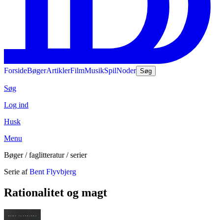
Forside
Bøger
Artikler
Film
Musik
Spil
Noder
Søg
Søg
Log ind
Husk
Menu
Bøger / faglitteratur / serier
Serie af
Bent Flyvbjerg
Rationalitet og magt