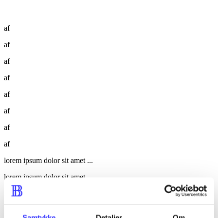
af
af
af
af
af
af
af
af
lorem ipsum dolor sit amet ...
lorem ipsum dolor sit amet ...
lorem ipsum dolor sit amet ...
lorem ipsum dolor sit amet ...
Samtykke
Detaljer
Om