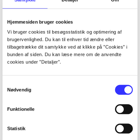
lorem ipsum dolor sit amet ...
lorem ipsum dolor sit amet ...
Hjemmesiden bruger cookies
lorem ipsum dolor sit amet ...
Vi bruger cookies til besøgsstatistik og optimering af
lorem ipsum dolor sit amet ...
brugervenlighed. Du kan til enhver tid ændre eller
tilbagetrække dit samtykke ved at klikke på ”Cookies” i
bunden af siden. Du kan læse mere om de anvendte
af
cookies under ”Detaljer”.
af
af
Samtykkevalg
Nødvendig
af
af
Funktionelle
af
af
Statistik
af