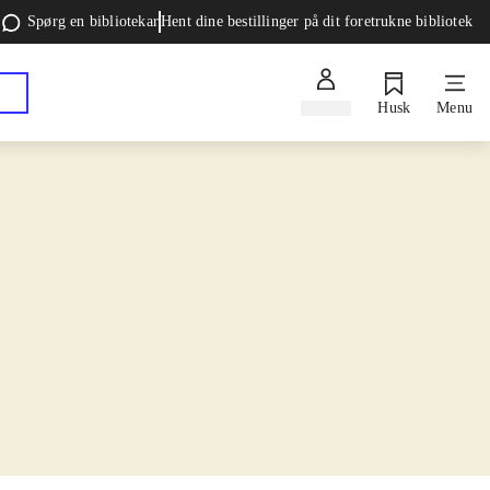
Spørg en bibliotekar
Hent dine bestillinger på dit foretrukne bibliotek
Log ind
Husk
Menu