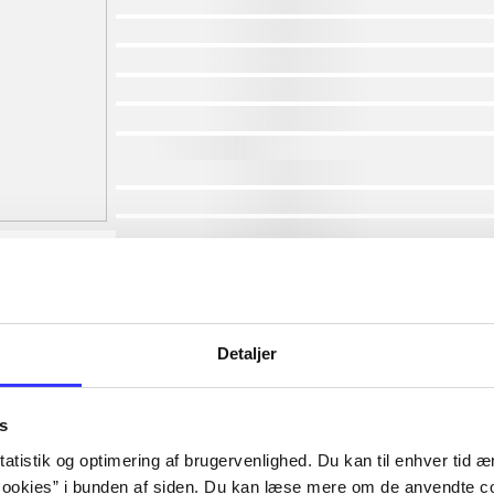
af
af
af
af
af
af
lorem ipsum dolor sit amet ...
lorem ipsum dolor sit amet ...
lorem ipsum dolor sit amet ...
lorem ipsum dolor sit amet ...
lorem ipsum dolor sit amet ...
lorem ipsum dolor sit amet ...
lorem ipsum dolor sit amet ...
Detaljer
lorem ipsum dolor sit amet ...
s
atistik og optimering af brugervenlighed. Du kan til enhver tid æn
ookies” i bunden af siden. Du kan læse mere om de anvendte co