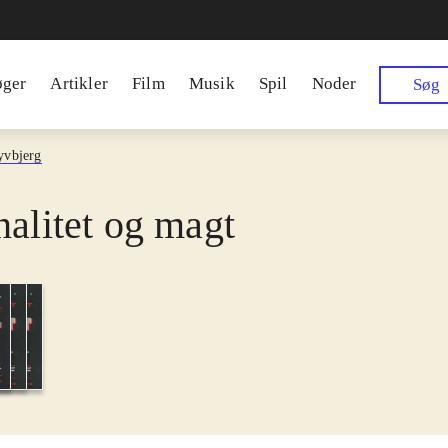
øger
Artikler
Film
Musik
Spil
Noder
Søg
yvbjerg
nalitet og magt