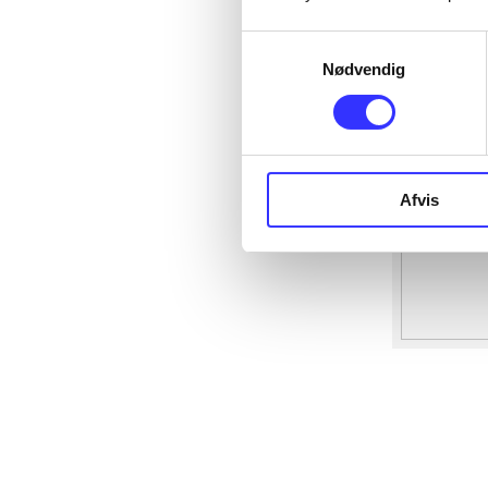
Samtykkevalg
Nødvendig
Afvis