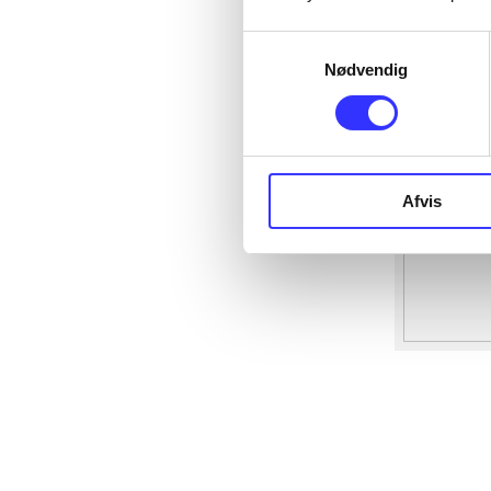
Samtykkevalg
Nødvendig
Afvis