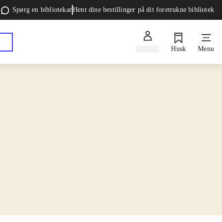
Spørg en bibliotekar
Hent dine bestillinger på dit foretrukne bibliotek
Log ind
Husk
Menu