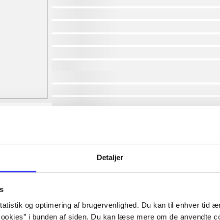
af
af
af
af
af
af
lorem ipsum dolor sit amet ...
lorem ipsum dolor sit amet ...
lorem ipsum dolor sit amet ...
lorem ipsum dolor sit amet ...
lorem ipsum dolor sit amet ...
lorem ipsum dolor sit amet ...
lorem ipsum dolor sit amet ...
Detaljer
lorem ipsum dolor sit amet ...
s
atistik og optimering af brugervenlighed. Du kan til enhver tid æn
ookies” i bunden af siden. Du kan læse mere om de anvendte co