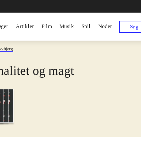
øger
Artikler
Film
Musik
Spil
Noder
Søg
yvbjerg
nalitet og magt