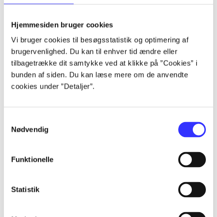
lorem ipsum dolor sit amet ...
lorem ipsum dolor sit amet ...
Hjemmesiden bruger cookies
lorem ipsum dolor sit amet ...
Vi bruger cookies til besøgsstatistik og optimering af
lorem ipsum dolor sit amet ...
brugervenlighed. Du kan til enhver tid ændre eller
lorem ipsum dolor sit amet ...
tilbagetrække dit samtykke ved at klikke på ”Cookies” i
lorem ipsum dolor sit amet ...
bunden af siden. Du kan læse mere om de anvendte
lorem ipsum dolor sit amet ...
cookies under ”Detaljer”.
lorem ipsum dolor sit amet ...
Samtykkevalg
Nødvendig
Funktionelle
af
af
Statistik
af
af