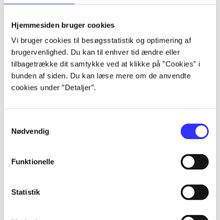
lorem ipsum dolor sit amet ...
lorem ipsum dolor sit amet ...
Hjemmesiden bruger cookies
lorem ipsum dolor sit amet ...
Vi bruger cookies til besøgsstatistik og optimering af
lorem ipsum dolor sit amet ...
brugervenlighed. Du kan til enhver tid ændre eller
lorem ipsum dolor sit amet ...
tilbagetrække dit samtykke ved at klikke på ”Cookies” i
lorem ipsum dolor sit amet ...
bunden af siden. Du kan læse mere om de anvendte
lorem ipsum dolor sit amet ...
cookies under ”Detaljer”.
lorem ipsum dolor sit amet ...
Samtykkevalg
Nødvendig
Funktionelle
af
af
Statistik
af
af