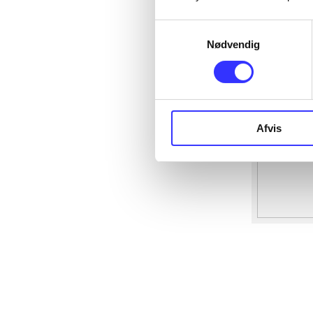
Samtykkevalg
Nødvendig
Afvis