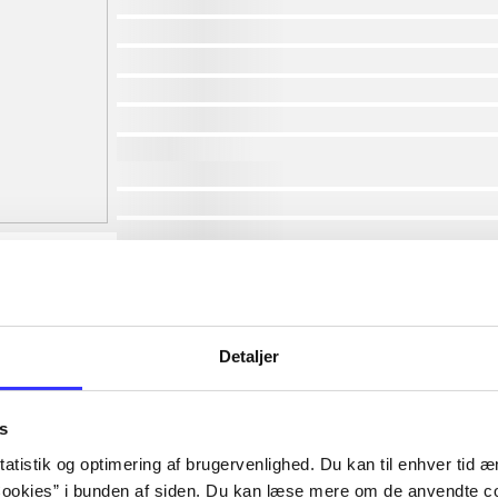
af
af
af
af
af
af
lorem ipsum dolor sit amet ...
lorem ipsum dolor sit amet ...
lorem ipsum dolor sit amet ...
lorem ipsum dolor sit amet ...
lorem ipsum dolor sit amet ...
lorem ipsum dolor sit amet ...
lorem ipsum dolor sit amet ...
Detaljer
lorem ipsum dolor sit amet ...
s
atistik og optimering af brugervenlighed. Du kan til enhver tid æn
ookies” i bunden af siden. Du kan læse mere om de anvendte co