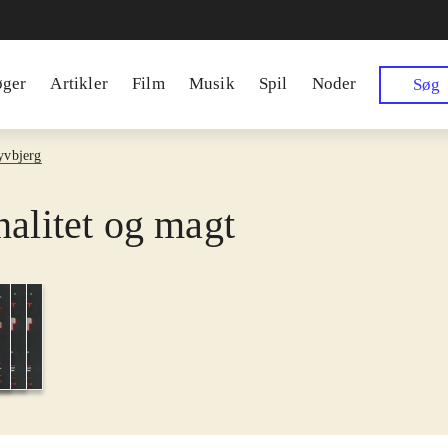
øger
Artikler
Film
Musik
Spil
Noder
Søg
yvbjerg
nalitet og magt