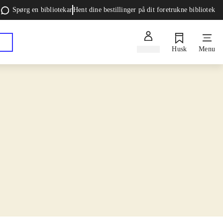
Spørg en bibliotekar
Hent dine bestillinger på dit foretrukne bibliotek
Log ind
Husk
Menu