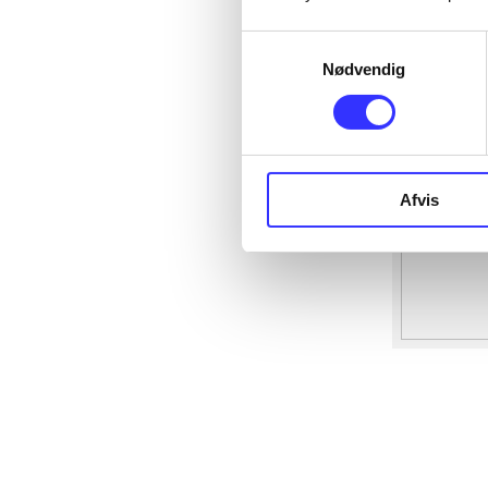
Samtykkevalg
Nødvendig
Afvis