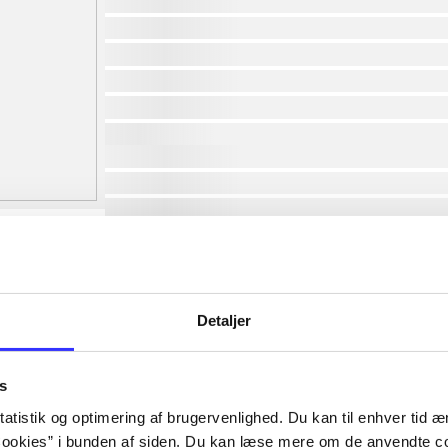
af
af
af
af
af
af
lorem ipsum dolor sit amet ...
lorem ipsum dolor sit amet ...
lorem ipsum dolor sit amet ...
lorem ipsum dolor sit amet ...
lorem ipsum dolor sit amet ...
lorem ipsum dolor sit amet ...
lorem ipsum dolor sit amet ...
Detaljer
lorem ipsum dolor sit amet ...
s
atistik og optimering af brugervenlighed. Du kan til enhver tid æn
ookies” i bunden af siden. Du kan læse mere om de anvendte co