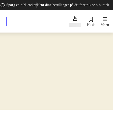
Spørg en bibliotekar
Hent dine bestillinger på dit foretrukne bibliotek
Log ind
Husk
Menu