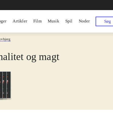
øger
Artikler
Film
Musik
Spil
Noder
Søg
yvbjerg
nalitet og magt