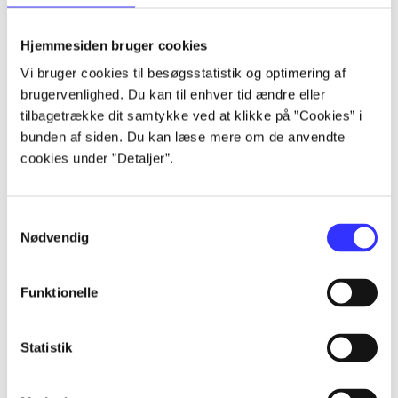
lorem ipsum dolor sit amet ...
lorem ipsum dolor sit amet ...
Hjemmesiden bruger cookies
lorem ipsum dolor sit amet ...
Vi bruger cookies til besøgsstatistik og optimering af
lorem ipsum dolor sit amet ...
brugervenlighed. Du kan til enhver tid ændre eller
lorem ipsum dolor sit amet ...
tilbagetrække dit samtykke ved at klikke på ”Cookies” i
lorem ipsum dolor sit amet ...
bunden af siden. Du kan læse mere om de anvendte
lorem ipsum dolor sit amet ...
cookies under ”Detaljer”.
lorem ipsum dolor sit amet ...
Samtykkevalg
Nødvendig
Funktionelle
af
af
Statistik
af
af