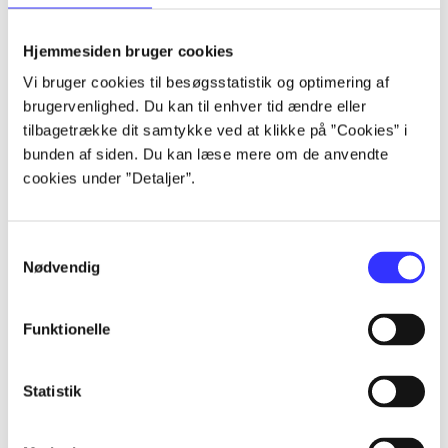
lorem ipsum dolor sit amet ...
lorem ipsum dolor sit amet ...
Hjemmesiden bruger cookies
lorem ipsum dolor sit amet ...
Vi bruger cookies til besøgsstatistik og optimering af
lorem ipsum dolor sit amet ...
brugervenlighed. Du kan til enhver tid ændre eller
lorem ipsum dolor sit amet ...
tilbagetrække dit samtykke ved at klikke på ”Cookies” i
lorem ipsum dolor sit amet ...
bunden af siden. Du kan læse mere om de anvendte
lorem ipsum dolor sit amet ...
cookies under ”Detaljer”.
lorem ipsum dolor sit amet ...
Samtykkevalg
Nødvendig
Funktionelle
af
af
Statistik
af
af