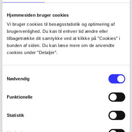
lorem ipsum dolor sit amet ...
lorem ipsum dolor sit amet ...
Hjemmesiden bruger cookies
lorem ipsum dolor sit amet ...
Vi bruger cookies til besøgsstatistik og optimering af
lorem ipsum dolor sit amet ...
brugervenlighed. Du kan til enhver tid ændre eller
lorem ipsum dolor sit amet ...
tilbagetrække dit samtykke ved at klikke på ”Cookies” i
lorem ipsum dolor sit amet ...
bunden af siden. Du kan læse mere om de anvendte
lorem ipsum dolor sit amet ...
cookies under ”Detaljer”.
lorem ipsum dolor sit amet ...
Samtykkevalg
Nødvendig
Funktionelle
af
af
Statistik
af
af