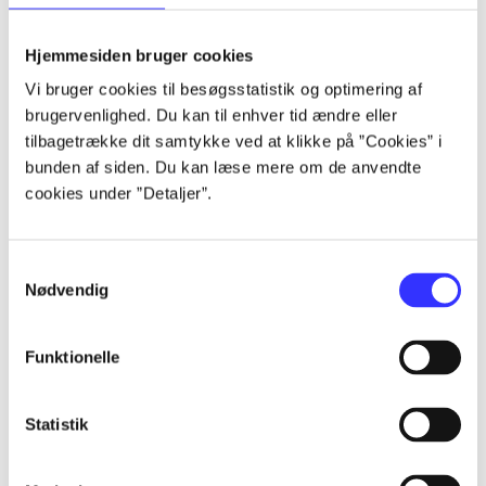
lorem ipsum dolor sit amet ...
lorem ipsum dolor sit amet ...
Hjemmesiden bruger cookies
lorem ipsum dolor sit amet ...
Vi bruger cookies til besøgsstatistik og optimering af
lorem ipsum dolor sit amet ...
brugervenlighed. Du kan til enhver tid ændre eller
lorem ipsum dolor sit amet ...
tilbagetrække dit samtykke ved at klikke på ”Cookies” i
lorem ipsum dolor sit amet ...
bunden af siden. Du kan læse mere om de anvendte
lorem ipsum dolor sit amet ...
cookies under ”Detaljer”.
lorem ipsum dolor sit amet ...
Samtykkevalg
Nødvendig
Funktionelle
af
af
Statistik
af
af