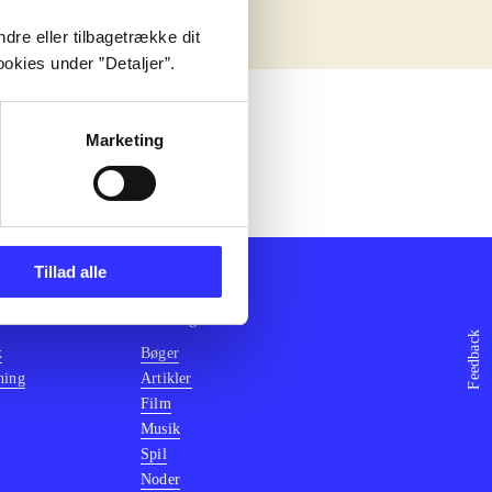
dre eller tilbagetrække dit
okies under ”Detaljer”.
Marketing
Tillad alle
Afdelinger
Feedback
k
Bøger
ning
Artikler
Film
Musik
Spil
Noder