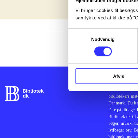
Hjemmesiden bruger cookie
Vi bruger cookies til besøgsst
samtykke ved at klikke på ”C
Samtykkevalg
Nødvendig
lorem ipsum dolor sit amet ...
Afvis
Bibliotek.dk er 
bibliotekers mat
Danmark. Du kan
låne på dit eget
Bibliotek.dk til
bøger, musik, tid
lydbøger osv. Bi
bibliotek, men e