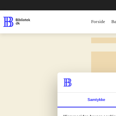
Forside
B
/ Serier
Serie af
lorem 
Samtykke