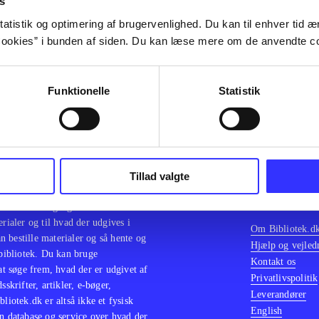
s
lorem ipsum dolor sit amet ...
atistik og optimering af brugervenlighed. Du kan til enhver tid æn
ookies” i bunden af siden. Du kan læse mere om de anvendte co
Funktionelle
Statistik
Tillad valgte
en samlet indgang til alle danske
Kontakt os
erialer og til hvad der udgives i
Om Bibliotek.d
 bestille materialer og så hente og
Hjælp og vejled
 bibliotek. Du kan bruge
Kontakt os
 at søge frem, hvad der er udgivet af
Privatlivspolitik
sskrifter, artikler, e-bøger,
Leverandører
bliotek.dk er altså ikke et fysisk
English
n database og service over hvad der