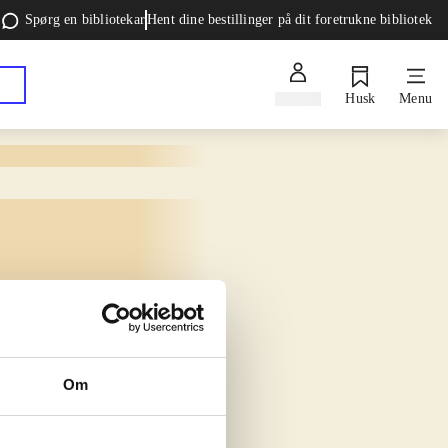
Spørg en bibliotekar
Hent dine bestillinger på dit foretrukne bibliotek
Log ind
Husk
Menu
Om