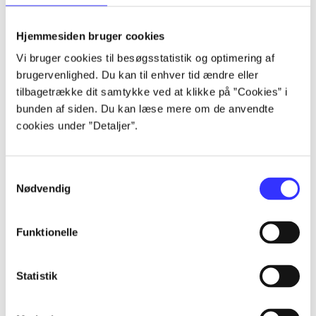
lorem ipsum dolor sit amet ...
lorem ipsum dolor sit amet ...
Hjemmesiden bruger cookies
lorem ipsum dolor sit amet ...
Vi bruger cookies til besøgsstatistik og optimering af
lorem ipsum dolor sit amet ...
brugervenlighed. Du kan til enhver tid ændre eller
lorem ipsum dolor sit amet ...
tilbagetrække dit samtykke ved at klikke på ”Cookies” i
lorem ipsum dolor sit amet ...
bunden af siden. Du kan læse mere om de anvendte
lorem ipsum dolor sit amet ...
cookies under ”Detaljer”.
lorem ipsum dolor sit amet ...
Samtykkevalg
Nødvendig
Funktionelle
af
af
Statistik
af
af