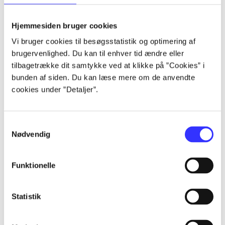
lorem ipsum dolor sit amet ...
lorem ipsum dolor sit amet ...
Hjemmesiden bruger cookies
lorem ipsum dolor sit amet ...
Vi bruger cookies til besøgsstatistik og optimering af
lorem ipsum dolor sit amet ...
brugervenlighed. Du kan til enhver tid ændre eller
lorem ipsum dolor sit amet ...
tilbagetrække dit samtykke ved at klikke på ”Cookies” i
lorem ipsum dolor sit amet ...
bunden af siden. Du kan læse mere om de anvendte
lorem ipsum dolor sit amet ...
cookies under ”Detaljer”.
lorem ipsum dolor sit amet ...
Samtykkevalg
Nødvendig
Funktionelle
af
af
Statistik
af
af