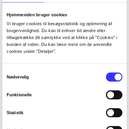
lorem ipsum dolor sit amet ...
lorem ipsum dolor sit amet ...
Hjemmesiden bruger cookies
lorem ipsum dolor sit amet ...
Vi bruger cookies til besøgsstatistik og optimering af
lorem ipsum dolor sit amet ...
brugervenlighed. Du kan til enhver tid ændre eller
lorem ipsum dolor sit amet ...
tilbagetrække dit samtykke ved at klikke på ”Cookies” i
lorem ipsum dolor sit amet ...
bunden af siden. Du kan læse mere om de anvendte
lorem ipsum dolor sit amet ...
cookies under ”Detaljer”.
lorem ipsum dolor sit amet ...
Samtykkevalg
Nødvendig
Funktionelle
af
af
Statistik
af
af