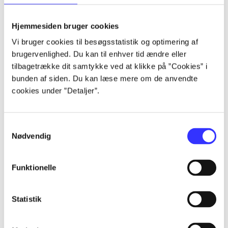
lorem ipsum dolor sit amet ...
lorem ipsum dolor sit amet ...
Hjemmesiden bruger cookies
lorem ipsum dolor sit amet ...
Vi bruger cookies til besøgsstatistik og optimering af
lorem ipsum dolor sit amet ...
brugervenlighed. Du kan til enhver tid ændre eller
lorem ipsum dolor sit amet ...
tilbagetrække dit samtykke ved at klikke på ”Cookies” i
lorem ipsum dolor sit amet ...
bunden af siden. Du kan læse mere om de anvendte
lorem ipsum dolor sit amet ...
cookies under ”Detaljer”.
lorem ipsum dolor sit amet ...
Samtykkevalg
Nødvendig
Funktionelle
af
af
Statistik
af
af