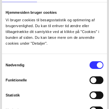
lorem ipsum dolor sit amet ...
lorem ipsum dolor sit amet ...
Hjemmesiden bruger cookies
lorem ipsum dolor sit amet ...
Vi bruger cookies til besøgsstatistik og optimering af
lorem ipsum dolor sit amet ...
brugervenlighed. Du kan til enhver tid ændre eller
lorem ipsum dolor sit amet ...
tilbagetrække dit samtykke ved at klikke på ”Cookies” i
lorem ipsum dolor sit amet ...
bunden af siden. Du kan læse mere om de anvendte
lorem ipsum dolor sit amet ...
cookies under ”Detaljer”.
lorem ipsum dolor sit amet ...
Samtykkevalg
Nødvendig
Funktionelle
af
af
Statistik
af
af