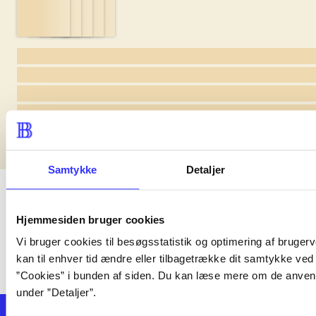
lorem ipsum dolor sit amet ...
lorem ipsum dolor sit amet ...
lorem ipsum dolor sit amet ...
lorem ipsum dolor sit amet ...
lorem ipsum dolor sit amet ...
lorem ipsum dolor sit amet ...
Samtykke
Detaljer
lorem ipsum dolor sit amet ...
Hjemmesiden bruger cookies
Vi bruger cookies til besøgsstatistik og optimering af bruger
kan til enhver tid ændre eller tilbagetrække dit samtykke ved 
”Cookies” i bunden af siden. Du kan læse mere om de anven
under ”Detaljer”.