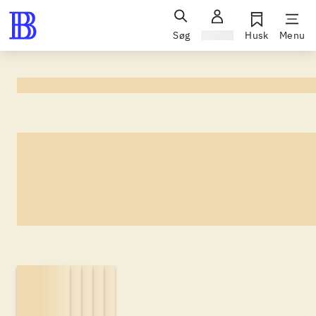
Søg
Log ind
Husk
Menu
/ Serier
Serie af
lorem ipsum dolor sit 