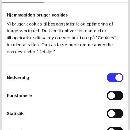
lorem ipsum dolor sit amet ...
lorem ipsum dolor sit amet ...
Hjemmesiden bruger cookies
lorem ipsum dolor sit amet ...
Vi bruger cookies til besøgsstatistik og optimering af
lorem ipsum dolor sit amet ...
brugervenlighed. Du kan til enhver tid ændre eller
lorem ipsum dolor sit amet ...
tilbagetrække dit samtykke ved at klikke på ”Cookies” i
lorem ipsum dolor sit amet ...
bunden af siden. Du kan læse mere om de anvendte
lorem ipsum dolor sit amet ...
cookies under ”Detaljer”.
lorem ipsum dolor sit amet ...
Samtykkevalg
Nødvendig
Funktionelle
af
af
Statistik
af
af